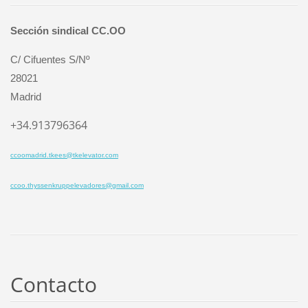
Sección sindical CC.OO
C/ Cifuentes S/Nº
28021
Madrid
+34.913796364
ccoomadrid.tkees@tkelevator.com
ccoo.thyssenkruppelevadores@gmail.com
Contacto