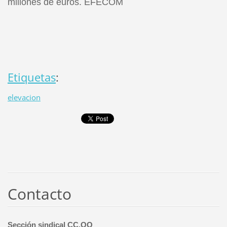
millones de euros. EFECOM
Etiquetas
:
elevacion
Contacto
Sección sindical CC.OO