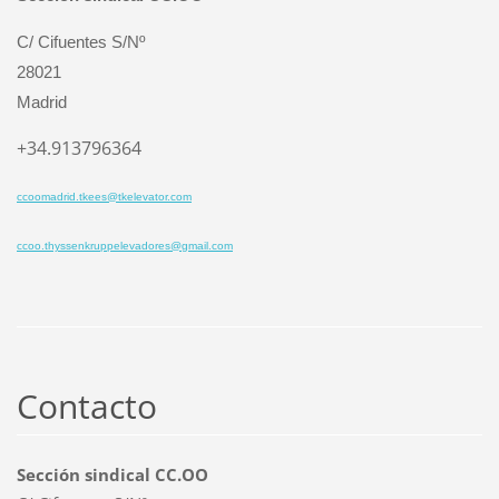
C/ Cifuentes S/Nº
28021
Madrid
+34.913796364
ccoomadrid.tkees@tkelevator.com
ccoo.thyssenkruppelevadores@gmail.com
Contacto
Sección sindical CC.OO