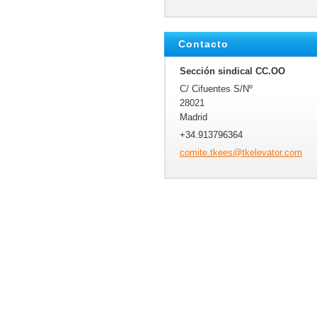
Contacto
Sección sindical CC.OO
C/ Cifuentes S/Nº
28021
Madrid
+34.913796364
comite.t
kees@tke
levator.
com