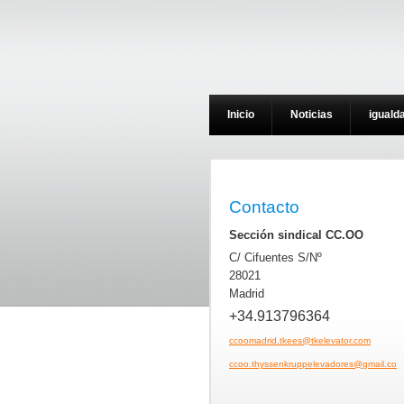
Inicio
Noticias
iguald
Contacto
Sección sindical CC.OO
C/ Cifuentes S/Nº
28021
Madrid
+34.913796364
ccoomadrid.tkees@tkelevator.com
ccoo.thyssenkruppelevadores@gmail.com