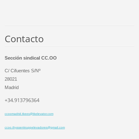
Contacto
Sección sindical CC.OO
C/ Cifuentes S/Nº
28021
Madrid
+34.913796364
ccoomadrid.tkees@tkelevator.com
ccoo.thyssenkruppelevadores@gmail.com