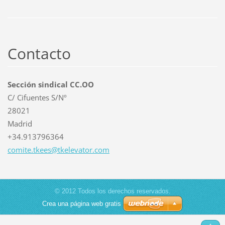
Contacto
Sección sindical CC.OO
C/ Cifuentes S/Nº
28021
Madrid
+34.913796364
comite.t
kees@tke
levator.
com
© 2012 Todos los derechos reservados.
Crea una página web gratis